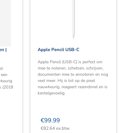
en |
Apple Pencil USB-C
Apple Pencil (USB-C) is perfect om
mee te noteren, schetsen, schrijven,
et
documenten mee te annoteren en nog
 een
veel meer. Hij is tot op de pixel
wkeurig
nauwkeurig, reageert razendsnel en is
ds (2018
kantelgevoelig.
€
99.99
€
82.64
ex.btw