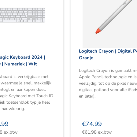
Logitech Crayon | Digital P
agic Keyboard 2024 |
Oranje
 | Numeriek | Wit
Logitech Crayon is gemaakt m
board is verkrijgbaar met
Apple Pencil-technologie en is
 waarmee je snel, makkelijk
veelzijdig, tot op de pixel nau
 inlogt en aankopen doet.
digitaal potlood voor alle iPa
agic Keyboard met Touch ID
en later).
ek toetsenblok typ je heel
n nauwkeurig.
.99
€
74.99
8
ex.btw
€
61.98
ex.btw