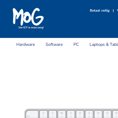
Ga
naar
Betaal veilig | V
inhoud
Hardware
Software
PC
Laptops & Tabl