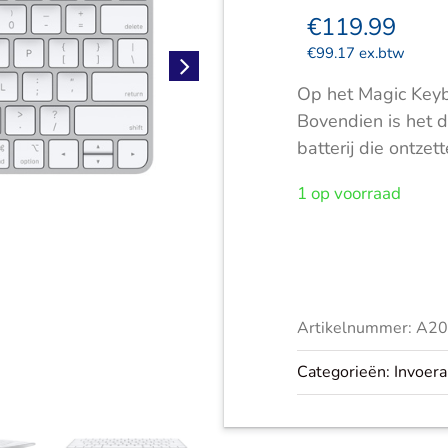
€
119.99
€
99.17
ex.btw
Op het Magic Keyb
Bovendien is het 
batterij die ontze
1 op voorraad
Apple
Magic
Keyboard
Artikelnummer:
A20
(USB-
C)
Categorieën:
Invoer
|
2024
|