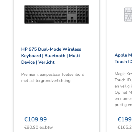
HP 975 Dual-Mode Wireless
Apple M
Keyboard | Bluetooth | Multi-
Touch ID
Device | Verlicht
Magic Key
Premium, aanpasbaar toetsenbord
Touch ID,
met achtergrondverlichting
en veilig
Op het M
en numeri
prettig e
€
109.99
€
199
€
90.90
ex.btw
€
165.2