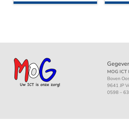
Gegeve
MOG ICT B
Boven Oos
9641 JP 
0598 – 63