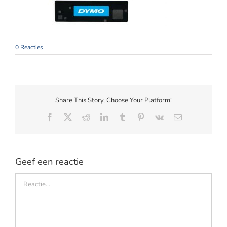
Webshop
Contact
0 Reacties
Winkelwagen
Share This Story, Choose Your Platform!
Facebook
X
Reddit
LinkedIn
Tumblr
Pinterest
Vk
E-
mail
Geef een reactie
Reactie