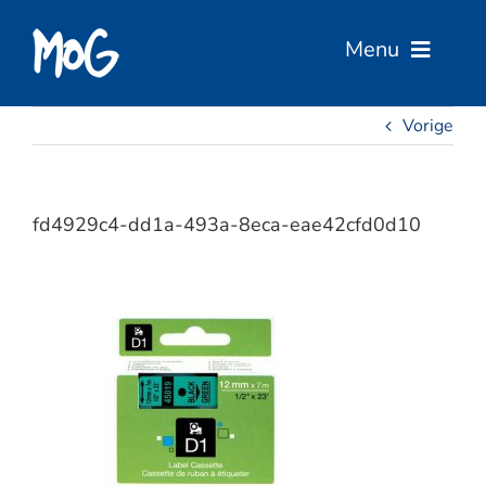
Ga
naar
Menu
inhoud
Vorige
Home
Over Ons
fd4929c4-dd1a-493a-8eca-eae42cfd0d10
Diensten
Services
Vacatures