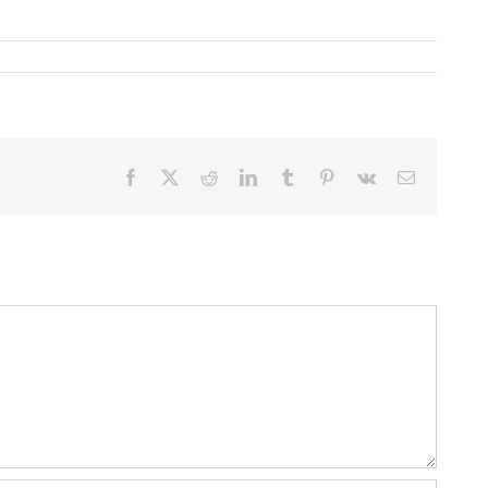
Facebook
X
Reddit
LinkedIn
Tumblr
Pinterest
Vk
E-
mail