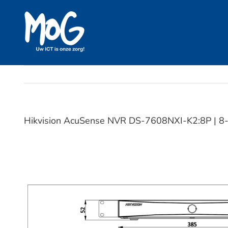
Ga
naar
inhoud
Hikvision AcuSense NVR DS-7608NXI-K2:8P | 8-P