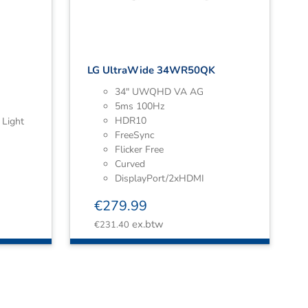
LG UltraWide 34WR50QK
34″ UWQHD VA AG
5ms 100Hz
HDR10
 Light
FreeSync
Flicker Free
Curved
DisplayPort/2xHDMI
€
279.99
ex.btw
€
231.40