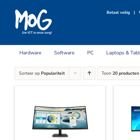
Ga
naar
Betaal veilig | V
inhoud
Hardware
Software
PC
Laptops & Tabl
Sorteer op
Populariteit
Toon
20 producten