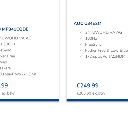
AOC U34E2M
O MP341CQDE
34″ UWQHD VA AG
″ UWQHD VA AG
100Hz
s 100Hz
FreeSync
eeSync
Flicker Free & Low Blue
cker Free
1xDisplayPort/2xHDMI
rved
eakers
DisplayPort/2xHDMI
.99
€
249.99
ex.btw
ex.btw
3
€
206.60