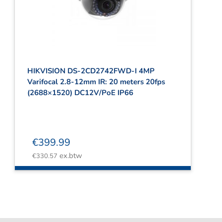
Webshop
Contact
Winkelwagen
HIKVISION DS-2CD2742FWD-I 4MP
Varifocal 2.8-12mm IR: 20 meters 20fps
(2688×1520) DC12V/PoE IP66
€
399.99
ex.btw
€
330.57