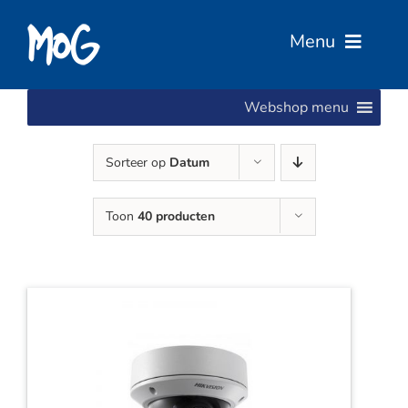
Ga
naar
Menu
inhoud
Webshop menu
Home
Sorteer op
Datum
Over Ons
Toon
40 producten
Diensten
Services
Vacatures