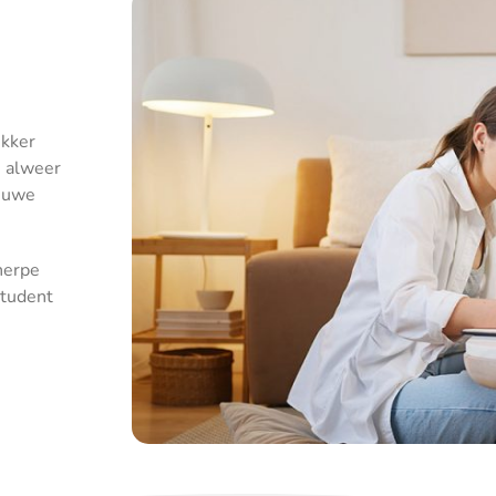
ekker
n alweer
ieuwe
herpe
student