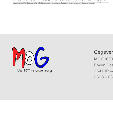
Gegeve
MOG ICT B
Boven Oos
9641 JP 
0598 – 63